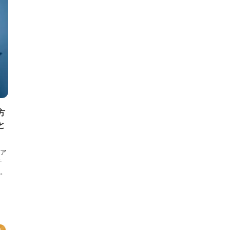
方
と
ア
チ
。
題