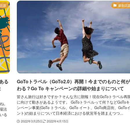
話題
最新話
ある
GoToトラベル（GoTo2.0）再開！今までのものと何
ま
わる？Go To キャンペーンの詳細や始まりについて
皆さん旅行は好きですか？そんな方に朗報！現在GoToトラベル再
に向けて動きがあるようです。 GoToトラベルって何？などGoTo
たね。
ンペーン事業(GoTo トラベル、GoTo イート、GoTo商店街、GoTo
場法
ント)の始まりについて日本経済における状況等を踏まえつつ...
ている
2022年3月25日
2022年4月15日