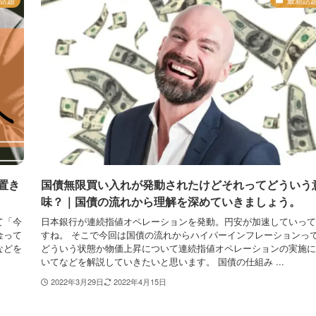
置き
国債無限買い入れが発動されたけどそれってどういう
味？｜国債の流れから理解を深めていきましょう。
て「今
日本銀行が連続指値オペレーションを発動。円安が加速していって
金って
すね。 そこで今回は国債の流れからハイパーインフレーションっ
などを
どういう状態か物価上昇について連続指値オペレーションの実施に
いてなどを解説していきたいと思います。 国債の仕組み ...
2022年3月29日
2022年4月15日