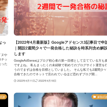
なっ
【2022年4月最新版】Googleアドセンス3記事目で申
｜開設2週間少々で一発合格した秘訣を時系列含め解
します
イヌや
ロチッ
GoogleAdSenseはブログ初心者の第一目標として立てている方も
なった
ですよね。 私もまったくの未経験で初めてのブログサイト運営を
うのでまずは合格を目標としていました。 そんな私でも2週間少々
合格できたのでネットで言われているほど恐れずブログ開...
2022年4月11日
2022年4月18日
話題
最新話