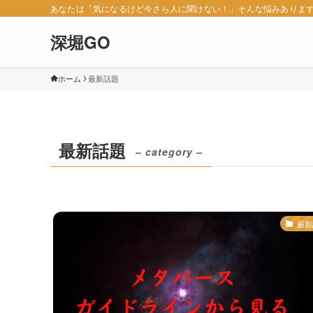
あなたは「気になるけど今さら人に聞けない！」そんな悩みありま
深堀GO
ホーム
最新話題
最新話題
– category –
最新