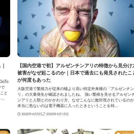
し｜
【国内空港で初】アルゼンチンアリの特徴から見分け
被害がなぜ起こるのか｜日本で過去にも発見されたこ
が何度もあった
oTo
中で
大阪空港で繁殖力が従来の蟻より高い特定外来種の「アルゼンチン
ること
リ」の大量発生が確認されましたね。 強い繁殖を見せるアルゼン
..
ンアリと人類とのかかわり方、なぜこんなに敵対視されているのか
本当に危ないのは電子機器に入ったときということを特...
2022年4月5日
2022年4月15日
話題
最新話