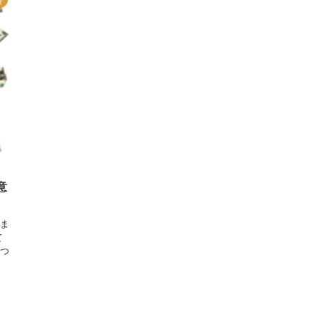
意
ま
て
つ