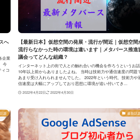
スへ
【最新日本】仮想空間の発展・流行が間近｜仮想空間
流行らなかった時の環境は違います｜メタバース推進
議会ってどんな組織？
各企業
 今
インターネット上の街で人との触れ合いの機会を作ろうというお話
ティコ
10年以上前からありましたよね。 当時は技術力や通信速度の問題
あまり受け入れられませんでした。 2022年という時代、技術力や
信速度は大幅にアップしており思想に環境が追い付いてき...
2022年4月22日
2022年4月30日
話題
最新話